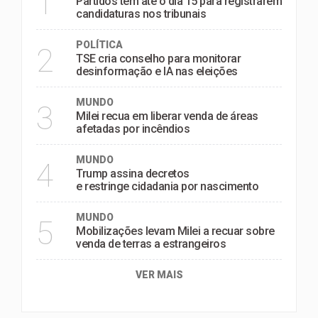
1
Partidos têm até o dia 15 para registrarem
candidaturas nos tribunais
POLÍTICA
2
TSE cria conselho para monitorar
desinformação e IA nas eleições
MUNDO
3
Milei recua em liberar venda de áreas
afetadas por incêndios
MUNDO
4
Trump assina decretos
e restringe cidadania por nascimento
MUNDO
5
Mobilizações levam Milei a recuar sobre
venda de terras a estrangeiros
VER MAIS