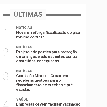
inadequados
ÚLTIMAS
e pré-escolas
NOTÍCIAS
1
Nova lei reforça fiscalização do piso
mínimo do frete
NOTÍCIAS
2
Projeto cria política para proteção
de crianças e adolescentes contra
conteúdos inadequados
NOTÍCIAS
3
Comissão Mista de Orçamento
recebe sugestões para o
financiamento de creches e pré-
escolas
SAÚDE
4
Empresas devem facilitar vacinação