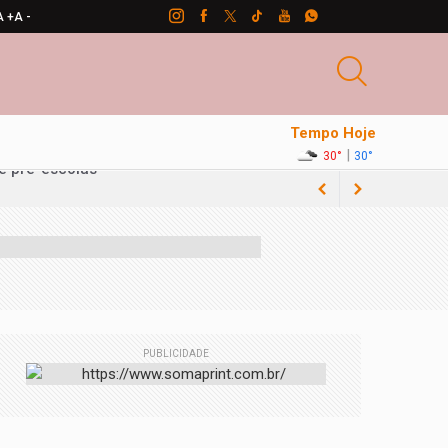
A +
A -
Tempo Hoje
|
30°
30°
PUBLICIDADE