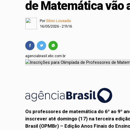
de Matemática vão 
Projeto cria polític
Comissão Mista de O
Por
Silvio Lousada
16/05/2026 - 21h16
agenciabrasil.ebc.com.br
Os professores de matemática do 6º ao 9º a
inscrever até domingo (17) na terceira ediç
Brasil (OPMBr) – Edição Anos Finais do Ensi