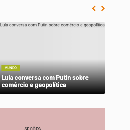
MUND
MUNDO
ONG 
Lula conversa com Putin sobre
“des
comércio e geopolítica
Euro
SEÇÕES