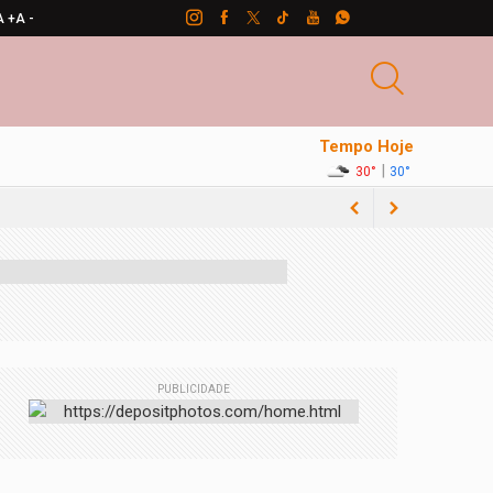
A +
A -
Tempo Hoje
|
30°
30°
uerra no Oriente Médio
o
PUBLICIDADE
rução após enchentes