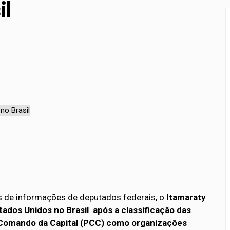
il
 Grande transforma 20 anos de experiência em livro sobre c
ado resultado de nova chamada para o 2º semestre
 de informações de deputados federais, o
Itamaraty
stados Unidos no Brasil após a classificação das
Comando da Capital (PCC) como organizações