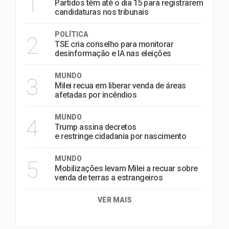
1
Partidos têm até o dia 15 para registrarem
candidaturas nos tribunais
POLÍTICA
2
TSE cria conselho para monitorar
desinformação e IA nas eleições
MUNDO
3
Milei recua em liberar venda de áreas
afetadas por incêndios
MUNDO
4
Trump assina decretos
e restringe cidadania por nascimento
MUNDO
5
Mobilizações levam Milei a recuar sobre
venda de terras a estrangeiros
VER MAIS