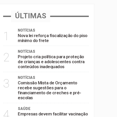
inadequados
ÚLTIMAS
e pré-escolas
NOTÍCIAS
1
Nova lei reforça fiscalização do piso
mínimo do frete
NOTÍCIAS
2
Projeto cria política para proteção
de crianças e adolescentes contra
conteúdos inadequados
NOTÍCIAS
3
Comissão Mista de Orçamento
recebe sugestões para o
financiamento de creches e pré-
escolas
SAÚDE
4
Empresas devem facilitar vacinação