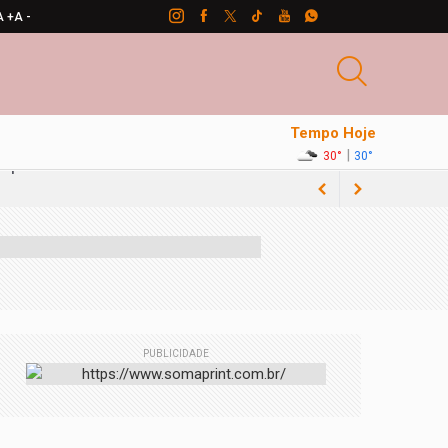
A +
A -
Tempo Hoje
|
30°
30°
PUBLICIDADE