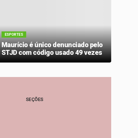
ESPO
ESPORTES
Flam
Maurício é único denunciado pelo
cont
STJD com código usado 49 vezes
está
SEÇÕES