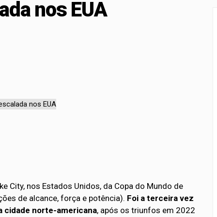
ada nos EUA
a para proteção de crianças e adolescentes contra conteúdos 
rçamento recebe sugestões para o financiamento de creches 
Lake City, nos Estados Unidos, da Copa do Mundo de
ções de alcance, força e potência).
Foi a terceira vez
na cidade norte-americana
, após os triunfos em 2022