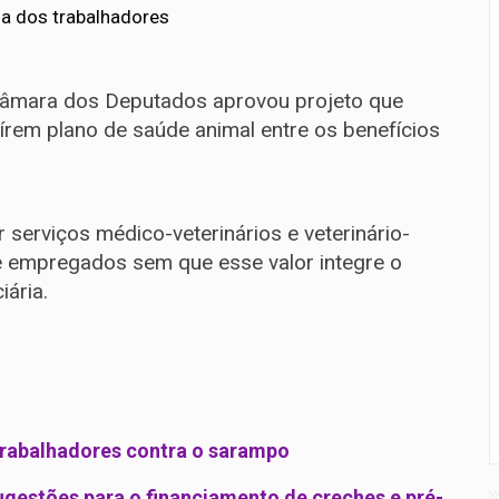
a dos trabalhadores
Câmara dos Deputados aprovou projeto que
írem plano de saúde animal entre os benefícios
serviços médico-veterinários e veterinário-
 empregados sem que esse valor integre o
iária.
trabalhadores contra o sarampo
estões para o financiamento de creches e pré-