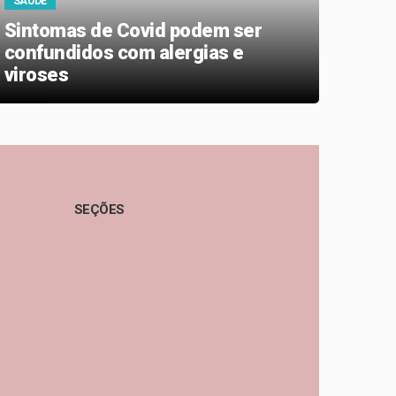
SAÚDE
SAÚD
Sintomas de Covid podem ser
Olhe
confundidos com alergias e
caus
viroses
prob
SEÇÕES