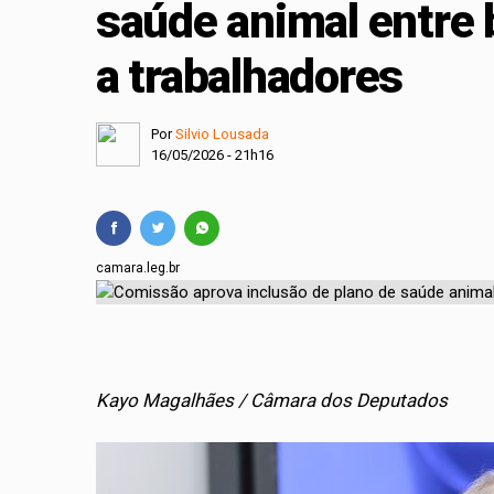
saúde animal entre 
Projeto cria polític
a trabalhadores
Comissão Mista de O
Por
Silvio Lousada
16/05/2026 - 21h16
camara.leg.br
Kayo Magalhães / Câmara dos Deputados