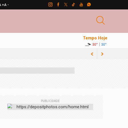
A +
A -
Tempo Hoje
|
30°
30°
PUBLICIDADE