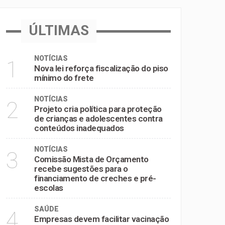
inadequados
ÚLTIMAS
e pré-escolas
NOTÍCIAS
1
Nova lei reforça fiscalização do piso
mínimo do frete
NOTÍCIAS
2
Projeto cria política para proteção
de crianças e adolescentes contra
conteúdos inadequados
NOTÍCIAS
3
Comissão Mista de Orçamento
recebe sugestões para o
financiamento de creches e pré-
escolas
SAÚDE
4
Empresas devem facilitar vacinação