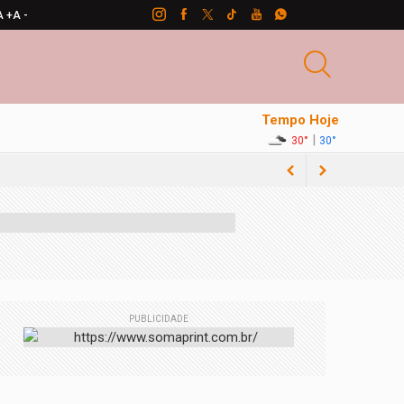
A +
A -
Tempo Hoje
|
30°
30°
PUBLICIDADE