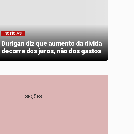
NOTÍCIAS
NOTÍC
Durigan diz que aumento da dívida
Just
decorre dos juros, não dos gastos
lanç
SEÇÕES