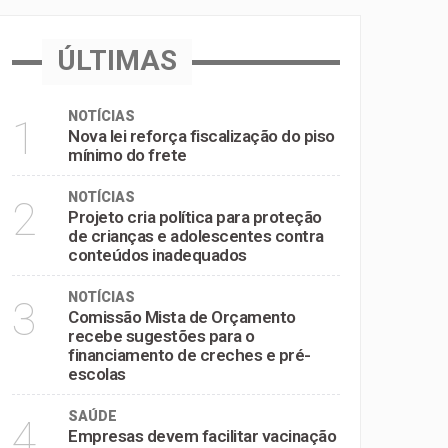
inadequados
ÚLTIMAS
e pré-escolas
NOTÍCIAS
1
Nova lei reforça fiscalização do piso
mínimo do frete
NOTÍCIAS
2
Projeto cria política para proteção
de crianças e adolescentes contra
conteúdos inadequados
NOTÍCIAS
3
Comissão Mista de Orçamento
recebe sugestões para o
financiamento de creches e pré-
escolas
SAÚDE
4
Empresas devem facilitar vacinação