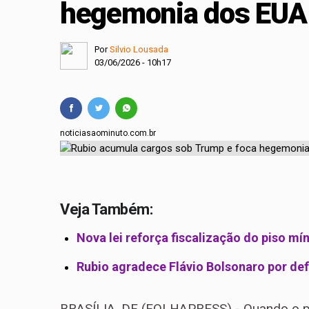
hegemonia dos EUA 
Projeto cria polític
Comissão Mista de O
Por
Silvio Lousada
03/06/2026 - 10h17
noticiasaominuto.com.br
Veja Também:
Nova lei reforça fiscalização do piso mí
Rubio agradece Flávio Bolsonaro por def
BRASÍLIA, DF (FOLHAPRESS) - Quando o pre