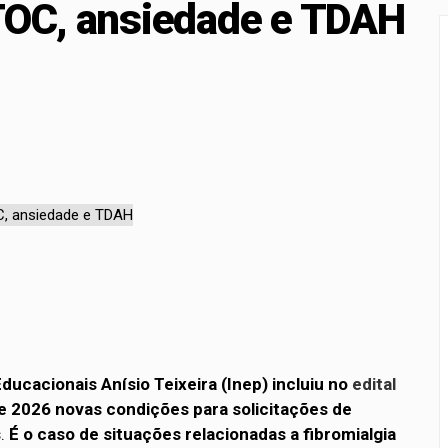
 TOC, ansiedade e TDAH
a para proteção de crianças e adolescentes contra conteúdos 
rçamento recebe sugestões para o financiamento de creches 
ducacionais Anísio Teixeira (Inep) incluiu no
edital
 2026 novas condições para solicitações de
s
.
É o caso de situações relacionadas a fibromialgia