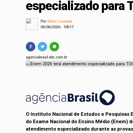
especializado para
Projeto cria polític
Comissão Mista de O
Por
Silvio Lousada
03/06/2026 - 10h17
agenciabrasil.ebc.com.br
O Instituto Nacional de Estudos e Pesquisas E
do Exame Nacional do Ensino Médio (Enem) de
atendimento especializado durante as prova