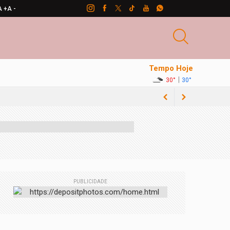
A +
A -
Tempo Hoje
|
30°
30°
PUBLICIDADE