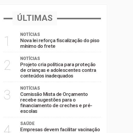
inadequados
ÚLTIMAS
e pré-escolas
NOTÍCIAS
1
Nova lei reforça fiscalização do piso
mínimo do frete
NOTÍCIAS
2
Projeto cria política para proteção
de crianças e adolescentes contra
conteúdos inadequados
NOTÍCIAS
3
Comissão Mista de Orçamento
recebe sugestões para o
financiamento de creches e pré-
escolas
SAÚDE
4
Empresas devem facilitar vacinação