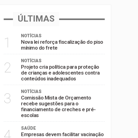
inadequados
ÚLTIMAS
e pré-escolas
NOTÍCIAS
1
Nova lei reforça fiscalização do piso
mínimo do frete
NOTÍCIAS
2
Projeto cria política para proteção
de crianças e adolescentes contra
conteúdos inadequados
NOTÍCIAS
3
Comissão Mista de Orçamento
recebe sugestões para o
financiamento de creches e pré-
escolas
SAÚDE
4
Empresas devem facilitar vacinação