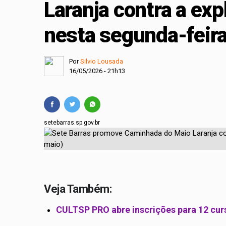
Laranja contra a exp
Projeto cria polític
nesta segunda-feira
Comissão Mista de O
Por
Silvio Lousada
16/05/2026 - 21h13
setebarras.sp.gov.br
Veja Também:
CULTSP PRO abre inscrições para 12 curs