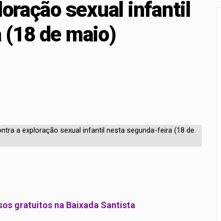
loração sexual infantil
a para proteção de crianças e adolescentes contra conteúdos 
 (18 de maio)
rçamento recebe sugestões para o financiamento de creches 
os gratuitos na Baixada Santista