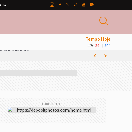
A +
A -
Tempo Hoje
|
30°
30°
PUBLICIDADE