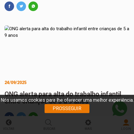
24/09/2025
ONG alerta para alta do trabalho infantil
Nós usamos cookies para lhe oferecer uma melhor experiência.
entre crianças de 5 a 9 anos
PROSSEGUIR
VOLTAR
BUSCAR
MAIS
LOGIN