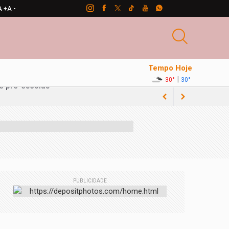
A +
A -
Tempo Hoje
|
30°
30°
PUBLICIDADE