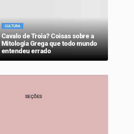
CULTURA
CULT
Cavalo de Troia? Coisas sobre a
Quem
Mitologia Grega que todo mundo
mons
entendeu errado
cin
SEÇÕES