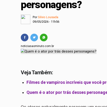
personagens?
Projeto cria polític
Comissão Mista de O
Por
Silvio Lousada
09/05/2026 - 11h56
noticiasaominuto.com.br
Veja Também:
Filmes de vampiros incríveis que você pr
Quem é o ator por trás desses personag
Os atores naturalmente parecem um pouco 