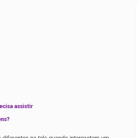
a para proteção de crianças e adolescentes contra conteúdos 
rçamento recebe sugestões para o financiamento de creches 
ecisa assistir
ens?
diferentes na tela quando interpretam um