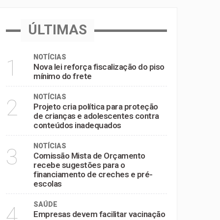
inadequados
ÚLTIMAS
e pré-escolas
NOTÍCIAS
1
Nova lei reforça fiscalização do piso
mínimo do frete
NOTÍCIAS
2
Projeto cria política para proteção
de crianças e adolescentes contra
conteúdos inadequados
NOTÍCIAS
3
Comissão Mista de Orçamento
recebe sugestões para o
financiamento de creches e pré-
escolas
SAÚDE
4
Empresas devem facilitar vacinação