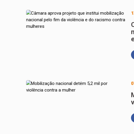
1
m
0