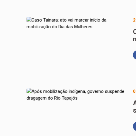
2
C
0