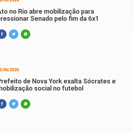
0/06/2026
 Grande transforma 20 anos de experiência em livro sobre c
Ato no Rio abre mobilização para
pressionar Senado pelo fim da 6x1
ado resultado de nova chamada para o 2º semestre
5/06/2026
Prefeito de Nova York exalta Sócrates e
mobilização social no futebol