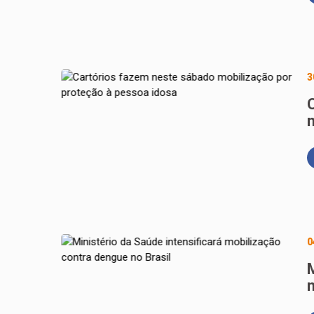
3
0
M