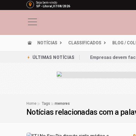
Seja bem-vindo
SP - Litoral,07/08/2026
NOTÍCIAS
CLASSIFICADOS
BLOG / CO
Lei garante frete mí
ÚLTIMAS NOTÍCIAS
PRD e Solidariedade 
Redução da taxa de j
Em nova redução, Co
Projeto permite que 
Home
Tags
menores
Notícias relacionadas com a pal
STF inicia julgament
Nova lei reforça fisc
Projeto cria polític