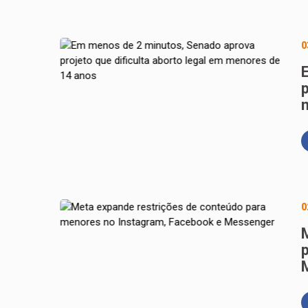
0
p
0