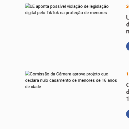
2
d
1