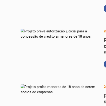
2
P
2