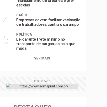
financiamento de creches e pré-
escolas
SAÚDE
4
Empresas devem facilitar vacinação
de trabalhadores contra o sarampo
POLÍTICA
5
Lei garante frete mínimo no
transporte de cargas; saiba o que
muda
VER MAIS
PUBLICIDADE