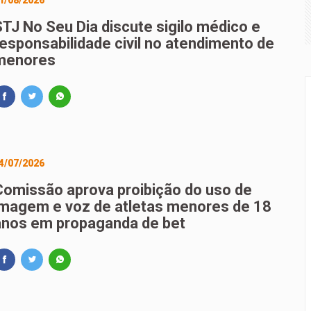
1/08/2026
rçamento recebe sugestões para o financiamento de creches 
STJ No Seu Dia discute sigilo médico e
responsabilidade civil no atendimento de
litar vacinação de trabalhadores contra o sarampo
menores
4/07/2026
Comissão aprova proibição do uso de
imagem e voz de atletas menores de 18
anos em propaganda de bet