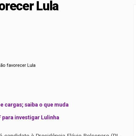
orecer Lula
a para proteção de crianças e adolescentes contra conteúdos 
rçamento recebe sugestões para o financiamento de creches 
de cargas; saiba o que muda
 para investigar Lulinha
andidato à Presidência Flávio Bolsonaro (PL-