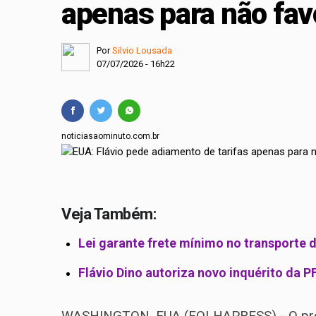
apenas para não fav
Projeto cria polític
Comissão Mista de O
Por
Silvio Lousada
07/07/2026 - 16h22
noticiasaominuto.com.br
Veja Também:
Lei garante frete mínimo no transporte 
Flávio Dino autoriza novo inquérito da PF
WASHINGTON, EUA (FOLHAPRESS) - O pré-c