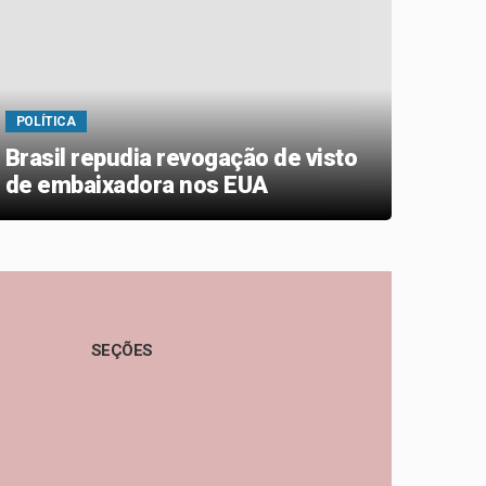
POLÍTICA
POLÍT
Brasil repudia revogação de visto
MJ d
de embaixadora nos EUA
desa
SEÇÕES