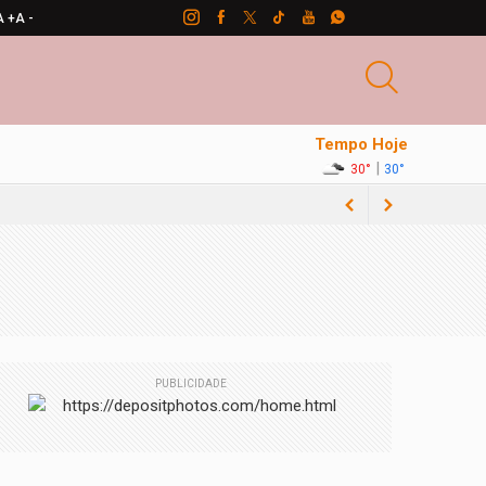
A +
A -
Tempo Hoje
|
30°
30°
PUBLICIDADE