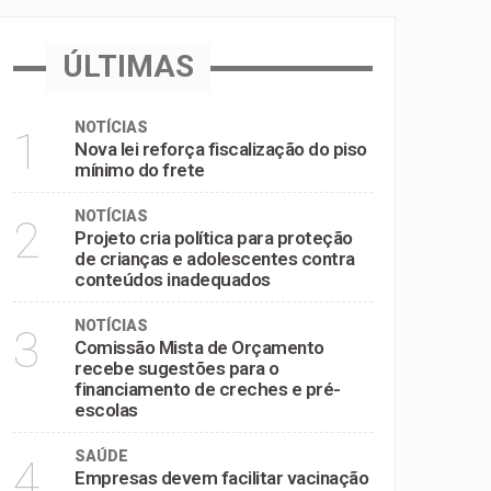
inadequados
ÚLTIMAS
e pré-escolas
NOTÍCIAS
1
Nova lei reforça fiscalização do piso
mínimo do frete
NOTÍCIAS
2
Projeto cria política para proteção
de crianças e adolescentes contra
conteúdos inadequados
NOTÍCIAS
3
Comissão Mista de Orçamento
recebe sugestões para o
financiamento de creches e pré-
escolas
SAÚDE
4
Empresas devem facilitar vacinação