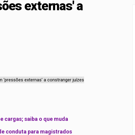
sões externas' a
a para proteção de crianças e adolescentes contra conteúdos 
rçamento recebe sugestões para o financiamento de creches 
de cargas; saiba o que muda
 de conduta para magistrados