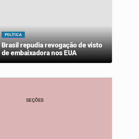
POLÍTICA
POLÍT
Brasil repudia revogação de visto
MJ d
de embaixadora nos EUA
desa
SEÇÕES