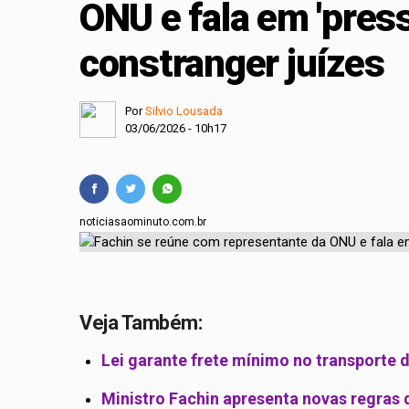
ONU e fala em 'pres
Projeto cria polític
constranger juízes
Comissão Mista de O
Por
Silvio Lousada
03/06/2026 - 10h17
noticiasaominuto.com.br
Veja Também:
Lei garante frete mínimo no transporte 
Ministro Fachin apresenta novas regras