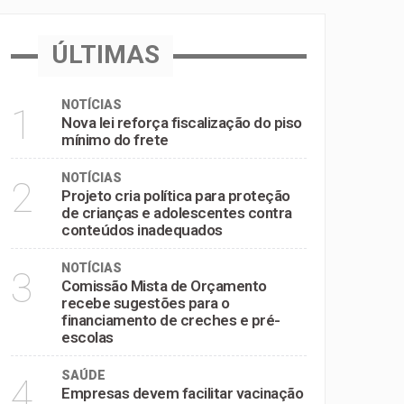
inadequados
ÚLTIMAS
e pré-escolas
NOTÍCIAS
1
Nova lei reforça fiscalização do piso
mínimo do frete
NOTÍCIAS
2
Projeto cria política para proteção
de crianças e adolescentes contra
conteúdos inadequados
NOTÍCIAS
3
Comissão Mista de Orçamento
recebe sugestões para o
financiamento de creches e pré-
escolas
SAÚDE
4
Empresas devem facilitar vacinação