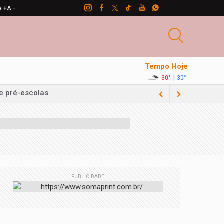
A +
A -
Tempo Hoje
|
30°
30°
PUBLICIDADE