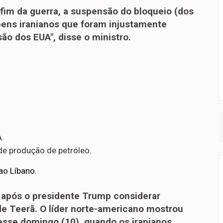
o fim da guerra, a suspensão do bloqueio (dos
 bens iranianos que foram injustamente
o dos EUA", disse o ministro.
A.
 de produção de petróleo.
ao Líbano.
 após o presidente Trump considerar
de Teerã. O líder norte-americano mostrou
sse domingo (10), quando os iranianos