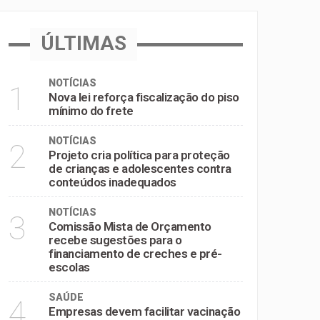
inadequados
ÚLTIMAS
e pré-escolas
NOTÍCIAS
1
Nova lei reforça fiscalização do piso
mínimo do frete
NOTÍCIAS
2
Projeto cria política para proteção
de crianças e adolescentes contra
conteúdos inadequados
NOTÍCIAS
3
Comissão Mista de Orçamento
recebe sugestões para o
financiamento de creches e pré-
escolas
SAÚDE
4
Empresas devem facilitar vacinação