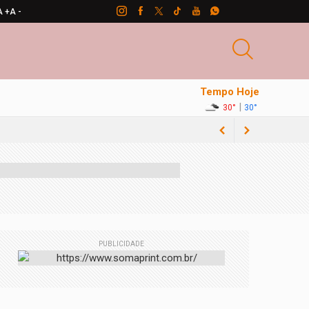
A +
A -
Tempo Hoje
|
30°
30°
PUBLICIDADE