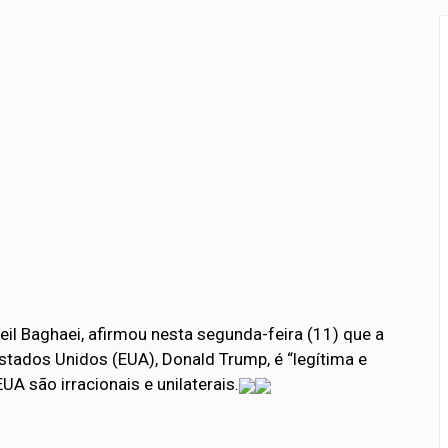
a para proteção de crianças e adolescentes contra conteúdos 
rçamento recebe sugestões para o financiamento de creches 
eil Baghaei, afirmou nesta segunda-feira (11) que a
stados Unidos (EUA), Donald Trump, é “legítima e
A são irracionais e unilaterais.