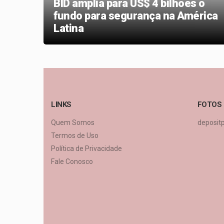
BID amplia para US$ 4 bilhões o
pliar
fundo para segurança na América
os
Latina
LINKS
FOTOS
Quem Somos
deposit
Termos de Uso
Política de Privacidade
Fale Conosco