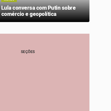
ONG 
Lula conversa com Putin sobre
“des
comércio e geopolítica
Euro
SEÇÕES