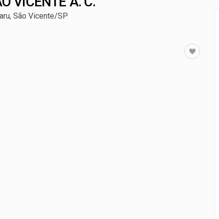
O VICENTE A. C.
alização do piso mínimo do frete
taru, São Vicente/SP
a para proteção de crianças e adolescentes contra conteúdos 