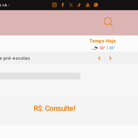
A +
A -
Tempo Hoje
|
30°
30°
e pré-escolas
R$: Consulte!