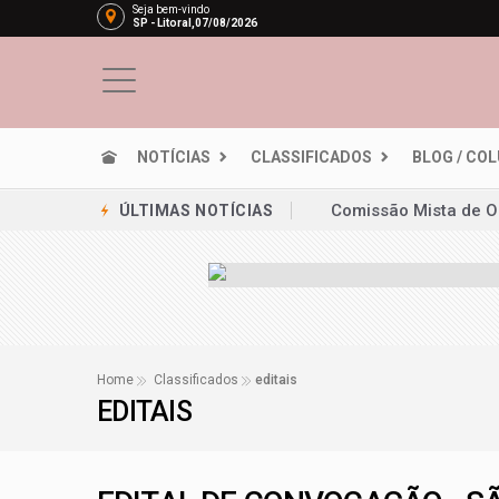
Seja bem-vindo
SP - Litoral,07/08/2026
NOTÍCIAS
CLASSIFICADOS
BLOG / CO
Comissão Mista de O
ÚLTIMAS NOTÍCIAS
Empresas devem faci
Lei garante frete mí
PRD e Solidariedade 
Redução da taxa de j
Home
Classificados
editais
EDITAIS
Em nova redução, Co
Projeto permite que 
STF inicia julgament