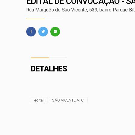
EDITAL DE CONVOCAÇÃO - SÃ
Nova lei reforça fisc
Rua Marquês de São Vicente, 539, bairro Parque Bi
Projeto cria polític
DETALHES
edital;
SÃO VICENTE A. C.