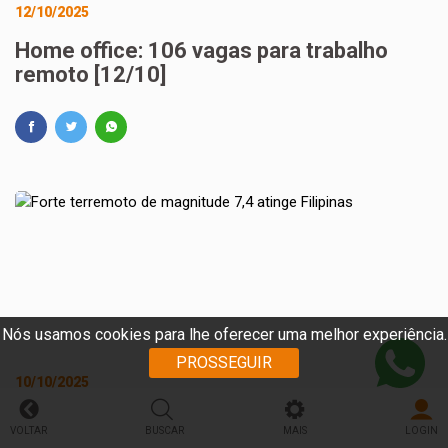
12/10/2025
Home office: 106 vagas para trabalho
remoto [12/10]
Nós usamos cookies para lhe oferecer uma melhor experiência.
PROSSEGUIR
10/10/2025
Forte terremoto de magnitude 7,4 atinge
VOLTAR
BUSCAR
MAIS
LOGIN
Filipinas