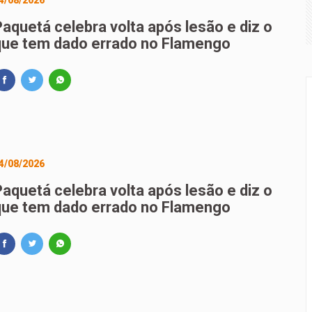
4/08/2026
 Grande transforma 20 anos de experiência em livro sobre c
Paquetá celebra volta após lesão e diz o
que tem dado errado no Flamengo
ado resultado de nova chamada para o 2º semestre
4/08/2026
Paquetá celebra volta após lesão e diz o
que tem dado errado no Flamengo