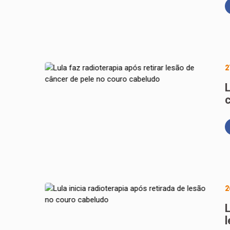
2
L
2
L