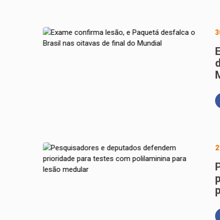
3
d
2