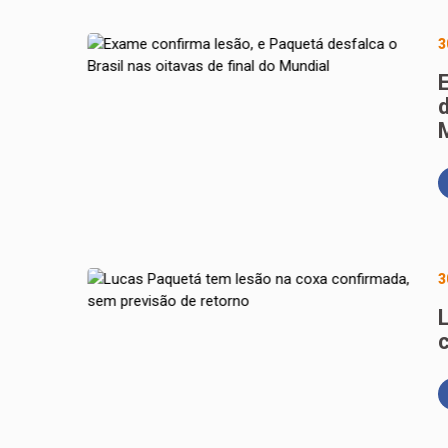
3
d
3