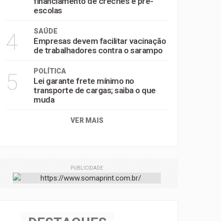
financiamento de creches e pré-
escolas
SAÚDE
4
Empresas devem facilitar vacinação
de trabalhadores contra o sarampo
POLÍTICA
5
Lei garante frete mínimo no
transporte de cargas; saiba o que
muda
VER MAIS
PUBLICIDADE