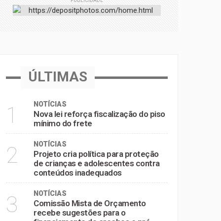
PUBLICIDADE
inadequados
e pré-escolas
ÚLTIMAS
NOTÍCIAS
1
Nova lei reforça fiscalização do piso
mínimo do frete
NOTÍCIAS
2
Projeto cria política para proteção
de crianças e adolescentes contra
conteúdos inadequados
NOTÍCIAS
3
Comissão Mista de Orçamento
recebe sugestões para o