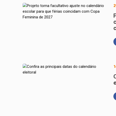
2
P
1
C
e