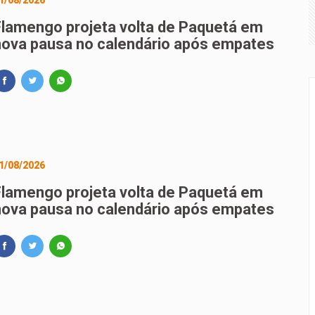
1/08/2026
a para proteção de crianças e adolescentes contra conteúdos 
Flamengo projeta volta de Paquetá em
nova pausa no calendário após empates
rçamento recebe sugestões para o financiamento de creches 
1/08/2026
Flamengo projeta volta de Paquetá em
nova pausa no calendário após empates