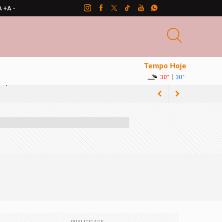
A +
A -
Tempo Hoje
|
30°
30°