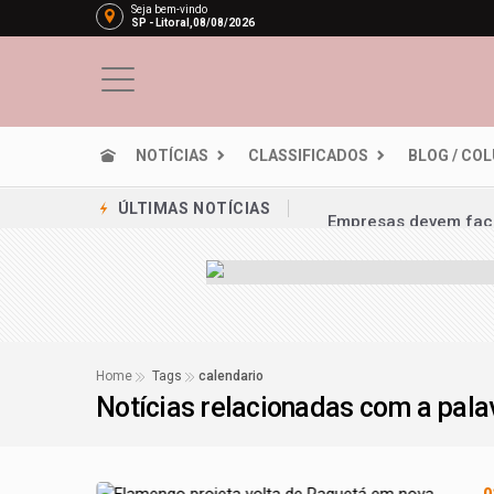
Seja bem-vindo
SP - Litoral,08/08/2026
NOTÍCIAS
CLASSIFICADOS
BLOG / CO
Empresas devem faci
ÚLTIMAS NOTÍCIAS
Lei garante frete mí
PRD e Solidariedade 
Redução da taxa de j
Em nova redução, Co
Home
Tags
calendario
Notícias relacionadas com a pal
Projeto permite que 
STF inicia julgament
Nova lei reforça fisc