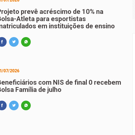
1/07/2026
a para proteção de crianças e adolescentes contra conteúdos 
Projeto prevê acréscimo de 10% na
Bolsa-Atleta para esportistas
rçamento recebe sugestões para o financiamento de creches 
matriculados em instituições de ensino
1/07/2026
Beneficiários com NIS de final 0 recebem
olsa Família de julho