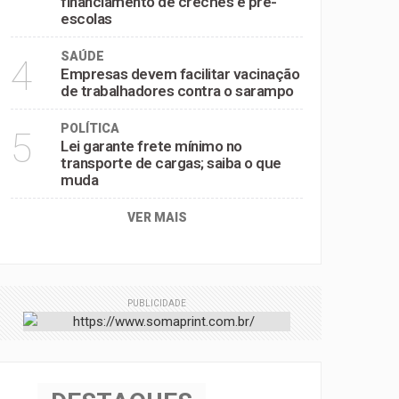
financiamento de creches e pré-
escolas
SAÚDE
4
Empresas devem facilitar vacinação
de trabalhadores contra o sarampo
POLÍTICA
5
Lei garante frete mínimo no
transporte de cargas; saiba o que
muda
VER MAIS
PUBLICIDADE