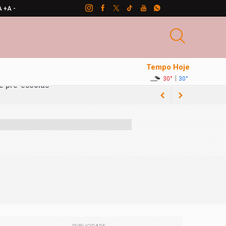
A +
A -
Tempo Hoje
|
30°
30°