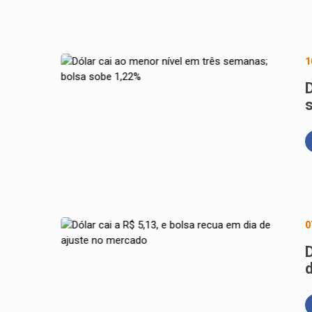
1
0
D