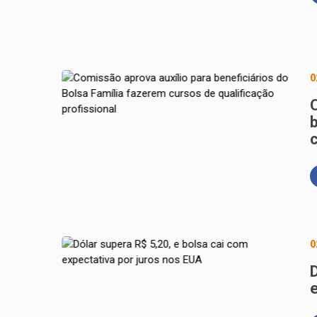
0
c
0