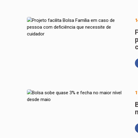
1
P
1