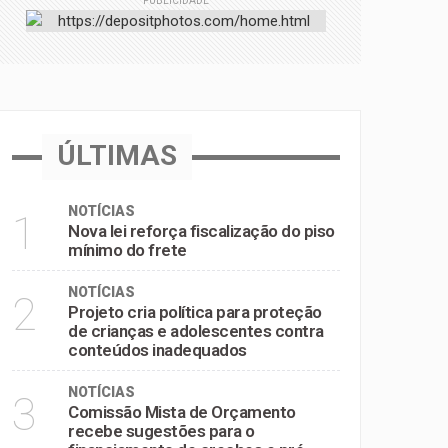
PUBLICIDADE
inadequados
e pré-escolas
ÚLTIMAS
NOTÍCIAS
1
Nova lei reforça fiscalização do piso
mínimo do frete
NOTÍCIAS
2
Projeto cria política para proteção
de crianças e adolescentes contra
conteúdos inadequados
NOTÍCIAS
3
Comissão Mista de Orçamento
recebe sugestões para o