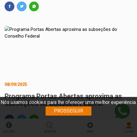
08/09/2025
Programa Portas Abertas aproxima as
Nós usamos cookies para lhe oferecer uma melhor experiência.
subseções do Conselho Federal
PROSSEGUIR
VOLTAR
BUSCAR
MAIS
LOGIN