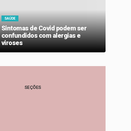
SAÚDE
SAÚD
Sintomas de Covid podem ser
Olhe
confundidos com alergias e
caus
viroses
prob
SEÇÕES