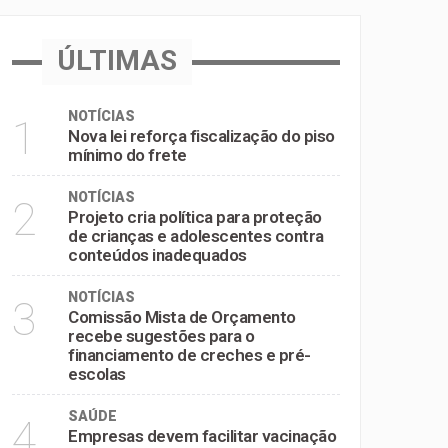
inadequados
ÚLTIMAS
e pré-escolas
NOTÍCIAS
1
Nova lei reforça fiscalização do piso
mínimo do frete
NOTÍCIAS
2
Projeto cria política para proteção
de crianças e adolescentes contra
conteúdos inadequados
NOTÍCIAS
3
Comissão Mista de Orçamento
recebe sugestões para o
financiamento de creches e pré-
escolas
SAÚDE
4
Empresas devem facilitar vacinação