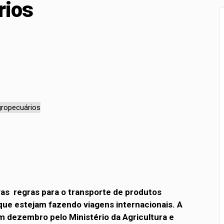
rios
a para proteção de crianças e adolescentes contra conteúdos 
rçamento recebe sugestões para o financiamento de creches 
novas regras para o transporte de produtos
ue estejam fazendo viagens internacionais. A
m dezembro pelo Ministério da Agricultura e