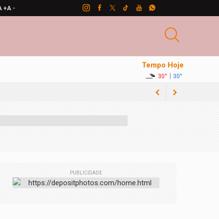
A +
A -
Tempo Hoje
|
30°
30°
PUBLICIDADE