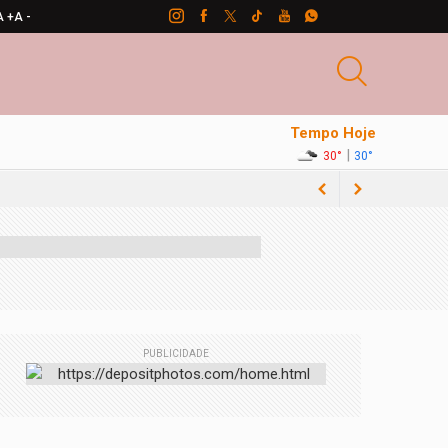
A +
A -
Tempo Hoje
|
30°
30°
PUBLICIDADE