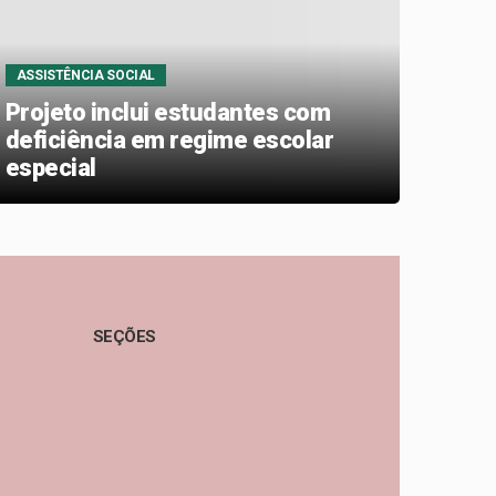
ASSISTÊNCIA SOCIAL
ASSIS
Projeto inclui estudantes com
Comi
deficiência em regime escolar
polí
especial
pess
ambi
SEÇÕES