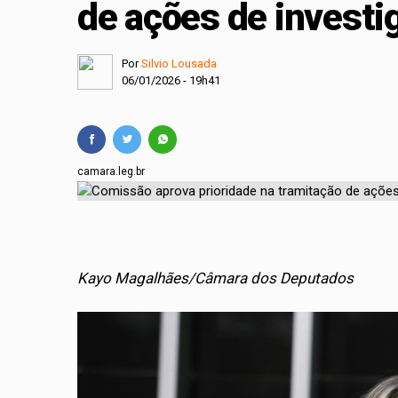
de ações de investi
TSE cria conselho pa
Milei recua em liber
Por
Silvio Lousada
06/01/2026 - 19h41
camara.leg.br
Kayo Magalhães/Câmara dos Deputados